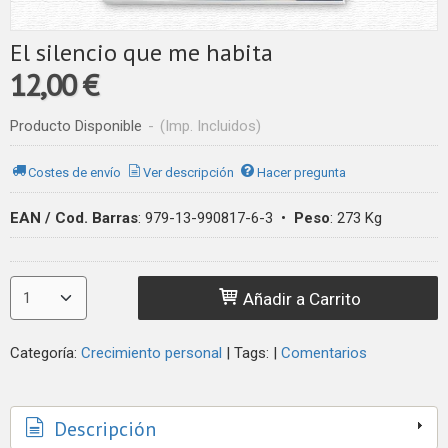
El silencio que me habita
12,00 €
Producto Disponible
-
(Imp. Incluidos)
Costes de envío
Ver descripción
Hacer pregunta
EAN / Cod. Barras
:
979-13-990817-6-3
•
Peso
:
273 Kg
Añadir a Carrito
Categoría:
Crecimiento personal
|
Tags:
|
Comentarios
Descripción