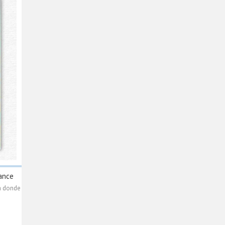
ance
ta donde