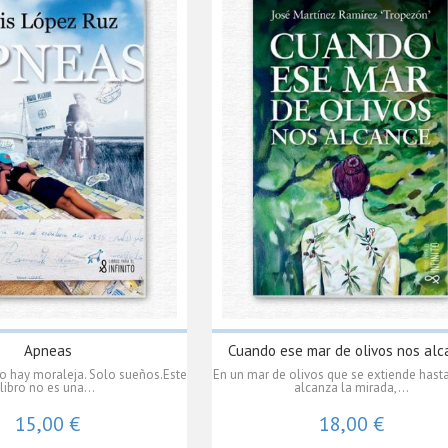
Apneas
Cuando ese mar de olivos nos alc
o hay moraleja. Solo sueños.Este
En un mar de olivos que se extiende has
libro no es una...
alcanza la mirada,...
15,00 €
18,00 €