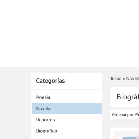
Inicio
»
Novel
Categorías
Biográf
Poesía
Novela
Ordenar por:
P
Deportes
Biografías