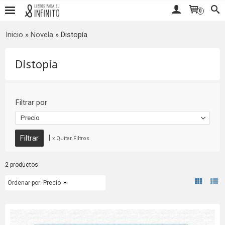
0
Inicio
»
Novela
»
Distopía
Distopía
Filtrar por
Precio
|
x Quitar Filtros
2 productos
Ordenar por:
Precio