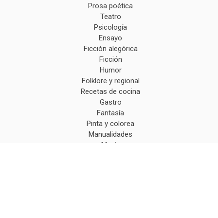
Prosa poética
Teatro
Psicología
Ensayo
Ficción alegórica
Ficción
Humor
Folklore y regional
Recetas de cocina
Gastro
Fantasía
Pinta y colorea
Manualidades
Magia
Comedia
Empresa
biografías
Coaching
No ficción
Cocina