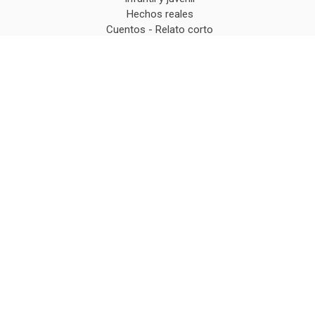
Hechos reales
Cuentos - Relato corto
Prosa poética
Teatro
Psicología
Ensayo
Ficción alegórica
Ficción
Humor
Folklore y regional
Recetas de cocina
Gastro
Fantasía
Pinta y colorea
Manualidades
Magia
Comedia
Empresa
biografías
Coaching