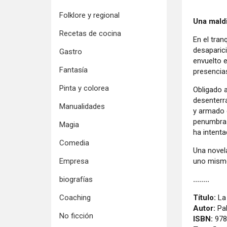
Folklore y regional
Una maldi
Recetas de cocina
En el tran
desaparici
Gastro
envuelto e
Fantasía
presencia
Pinta y colorea
Obligado a
desenterra
Manualidades
y armado 
penumbra y
Magia
ha intenta
Comedia
Una novel
uno mism
Empresa
........
biografías
Título:
La 
Coaching
Autor:
Pab
No ficción
ISBN:
978