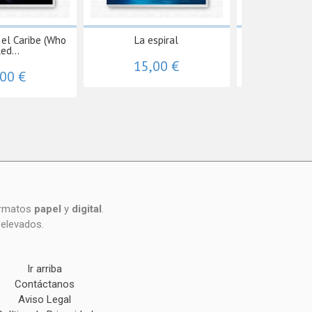
 el Caribe (Who
La espiral
Asfi
led...
15,00 €
18,
,00 €
formatos
papel
y
digital
.
 elevados.
Ir arriba
Contáctanos
Aviso Legal