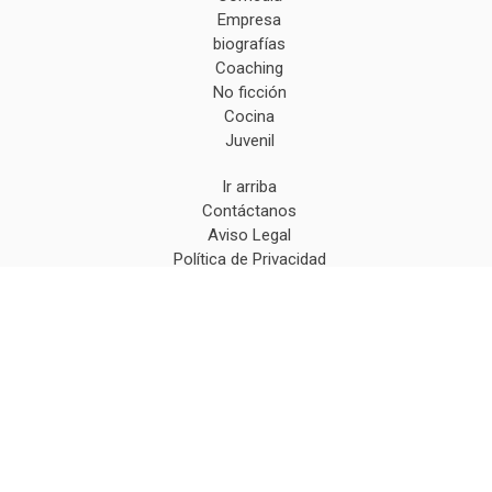
Empresa
biografías
Coaching
No ficción
Cocina
Juvenil
Ir arriba
Contáctanos
Aviso Legal
Política de Privacidad
Condiciones de Compra
Desistir de un pedido
Esmeralda, 8 - 28260 Galapagar, Madrid - (España) |
hola@infinitolibros.com |
(+34) 628 372 681
|
Tiempo de
Entrega:
6-8 días
(*) Precios con Impuestos incluidos
Métodos de pago aceptados