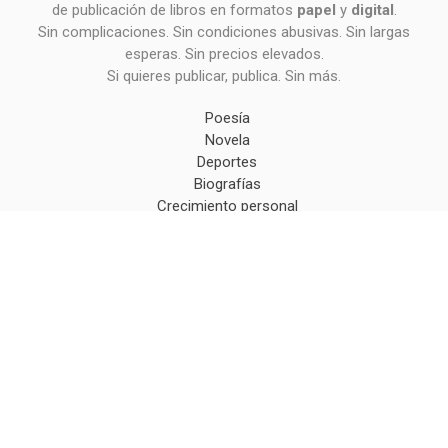
de publicación de libros en formatos
papel
y
digital
.
Sin complicaciones. Sin condiciones abusivas. Sin largas
esperas. Sin precios elevados.
Si quieres publicar, publica. Sin más.
Poesía
Novela
Deportes
Biografías
Crecimiento personal
Espiritualidad
Educación
Infantil y juvenil
Hechos reales
Cuentos - Relato corto
Prosa poética
Teatro
Psicología
Ensayo
Ficción alegórica
Ficción