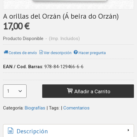
A orillas del Orzán (Á beira do Orzán)
17,00 €
Producto Disponible
-
(Imp. Incluidos)
Costes de envío
Ver descripción
Hacer pregunta
EAN / Cod. Barras
:
978-84-129466-6-6
Añadir a Carrito
Categoría:
Biografías
|
Tags:
|
Comentarios
Descripción