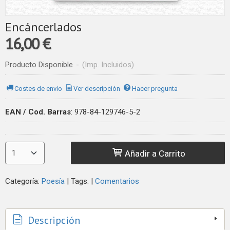
Encáncerlados
16,00 €
Producto Disponible
-
(Imp. Incluidos)
Costes de envío
Ver descripción
Hacer pregunta
EAN / Cod. Barras
:
978-84-129746-5-2
Añadir a Carrito
Categoría:
Poesía
|
Tags:
|
Comentarios
Descripción