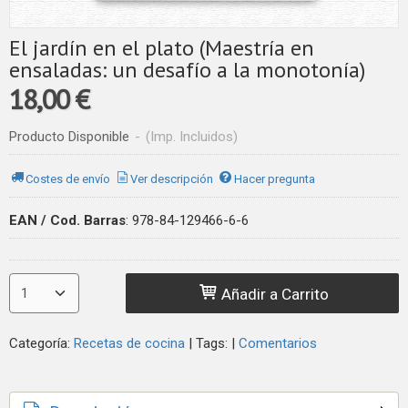
El jardín en el plato (Maestría en
ensaladas: un desafío a la monotonía)
18,00 €
Producto Disponible
-
(Imp. Incluidos)
Costes de envío
Ver descripción
Hacer pregunta
EAN / Cod. Barras
:
978-84-129466-6-6
Añadir a Carrito
Categoría:
Recetas de cocina
|
Tags:
|
Comentarios