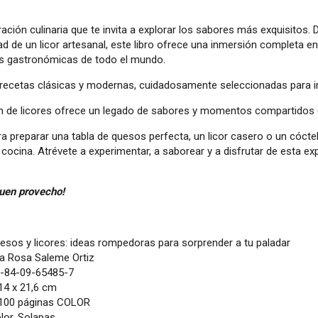
ación culinaria que te invita a explorar los sabores más exquisitos
d de un licor artesanal, este libro ofrece una inmersión completa e
es gastronómicas de todo el mundo.
recetas clásicas y modernas, cuidadosamente seleccionadas para ins
n de licores ofrece un legado de sabores y momentos compartidos 
a preparar una tabla de quesos perfecta, un licor casero o un cócte
a cocina. Atrévete a experimentar, a saborear y a disfrutar de esta e
buen provecho!
sos y licores: ideas rompedoras para sorprender a tu paladar
 Rosa Saleme Ortiz
-84-09-65485-7
14 x 21,6 cm
100 páginas COLOR
lor. Solapas