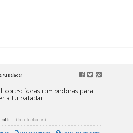
a tu paladar
licores: ideas rompedoras para
r a tu paladar
onible
-
(Imp. Incluidos)