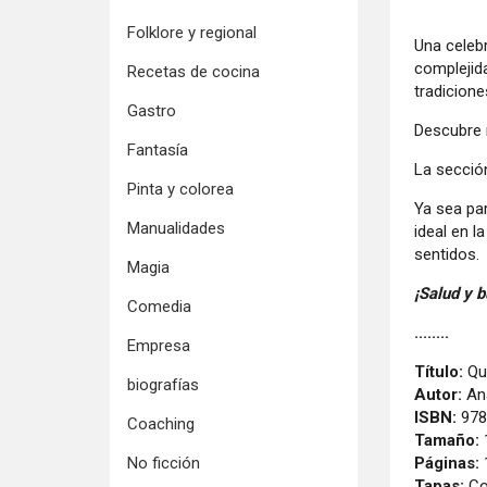
Folklore y regional
Una celebr
complejida
Recetas de cocina
tradicion
Gastro
Descubre 
Fantasía
La secció
Pinta y colorea
Ya sea par
Manualidades
ideal en l
sentidos.
Magia
¡Salud y 
Comedia
........
Empresa
Título:
Que
biografías
Autor:
Ana
ISBN:
978
Coaching
Tamaño:
Páginas:
No ficción
Tapas:
Co