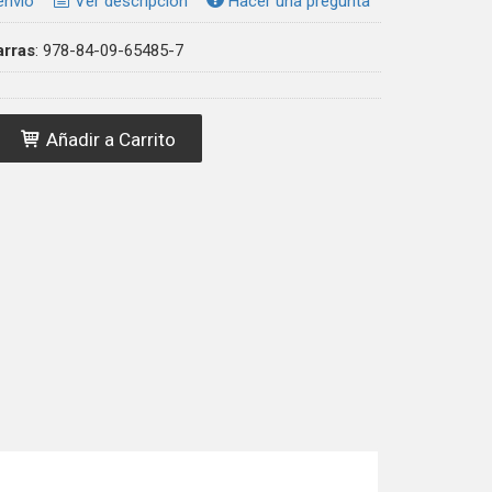
envío
Ver descripción
Hacer una pregunta
arras
:
978-84-09-65485-7
Añadir a Carrito