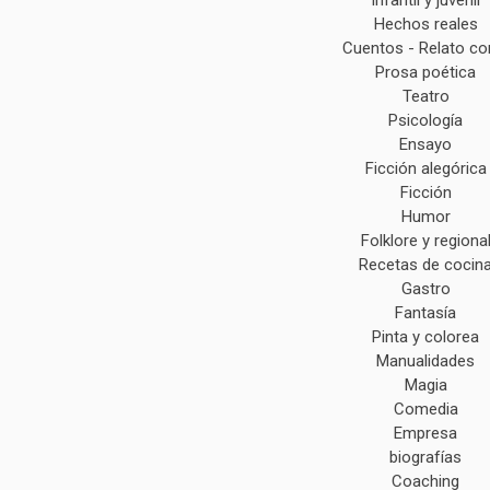
Infantil y juvenil
Hechos reales
Cuentos - Relato co
Prosa poética
Teatro
Psicología
Ensayo
Ficción alegórica
Ficción
Humor
Folklore y regiona
Recetas de cocin
Gastro
Fantasía
Pinta y colorea
Manualidades
Magia
Comedia
Empresa
biografías
Coaching