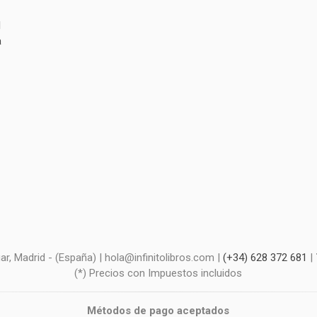
l
a
r, Madrid - (España) | hola@infinitolibros.com |
(+34) 628 372 681
|
(*) Precios con Impuestos incluidos
Métodos de pago aceptados