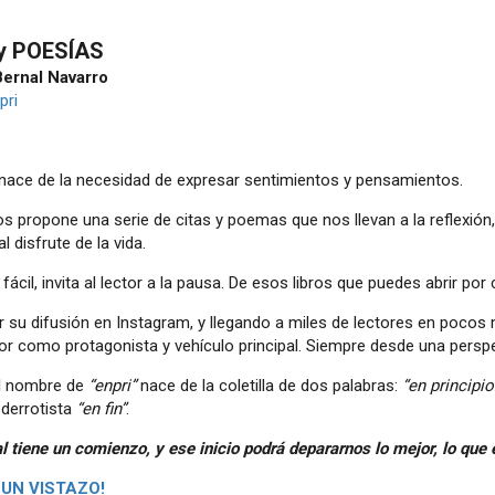
y POESÍAS
Bernal Navarro
pri
o nace de la necesidad de expresar sentimientos y pensamientos.
os propone una serie de citas y poemas que nos llevan a la reflexión, a
 al disfrute de la vida.
 fácil, invita al lector a la pausa. De esos libros que puedes abrir por
ar su difusión en Instagram, y llegando a miles de lectores en pocos
or como protagonista y vehículo principal. Siempre desde una perspe
 el nombre de
“enpri”
nace de la coletilla de dos palabras:
“en principio
 derrotista
“en fin”
.
l tiene un comienzo, y ese inicio podrá depararnos lo mejor, lo que e
 UN VISTAZO!