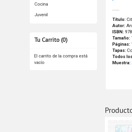
Cocina
........
Juvenil
Título:
Cit
Autor:
Ant
ISBN:
978
Tamaño:
Tu Carrito (0)
Páginas:
Tapas:
Co
El carrito de la compra está
Todos lo
vacío
Muestra:
Product