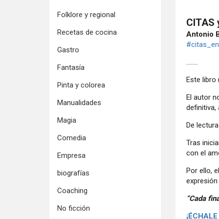
Folklore y regional
CITAS 
Recetas de cocina
Antonio 
#citas_en
Gastro
........
Fantasía
Este libr
Pinta y colorea
El autor n
Manualidades
definitiva,
Magia
De lectura
Comedia
Tras inici
con el am
Empresa
Por ello,
biografías
expresión
Coaching
“Cada fina
No ficción
¡ÉCHALE