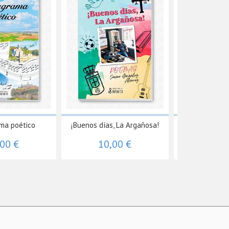
ma poético
¡Buenos días, La Argañosa!
Inspir
,00 €
10,00 €
12,