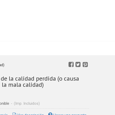
ad)
de la calidad perdida (o causa
 la mala calidad)
onible
-
(Imp. Incluidos)