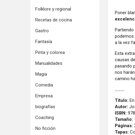
Folklore y regional
Poner bla
excelenc
Recetas de cocina
Partiendo
Gastro
podemos d
Fantasía
a la vez f
Pinta y colorea
Esta extra
causas de
Manualidades
pasando p
nos harán 
Magia
camino hac
Comedia
........
Empresa
Título:
En 
Autor:
Jos
biografías
ISBN:
978
Coaching
Tamaño:
Páginas:
No ficción
Tapas:
Co