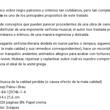
nco sobre negro patrones y criterios tan cotidianos, pero tan compl
ia
es uno de los principales propósitos de este tratado.
 de conceptos que pueden parecer procedentes de una obra de ciencia
isfrutar de una imponente sinfonía musical, el autor nos traslada 
amiliares e íntimos, de una manera ingeniosa y distraída.
vagante sinfonía literaria dividida en nueve partes o
tempos
, siguie
 la mala calidad y sus remedios correspondientes), hace un recorr
or tranquilos
andantes
, animados allegros para acabar con tortuos
revivir, titubear, repensar y replantear sobre cuál es nuestro comport
ia el ideal de la
areté
griega.
busca de la calidad perdida (o causa efecto de la mala calidad)
ep Palou i Brau
-84-129746-1-4
14 x 21,6 cm
220 páginas BN. Papel crema
lor. Solapas