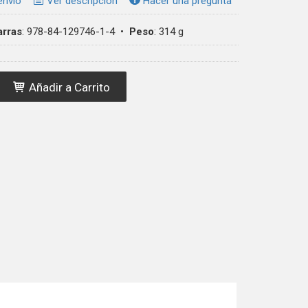
envío
Ver descripción
Hacer una pregunta
arras
:
978-84-129746-1-4
•
Peso
:
314 g
Añadir a Carrito