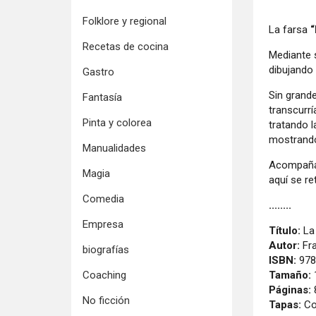
Folklore y regional
La farsa
“
Recetas de cocina
Mediante s
dibujando 
Gastro
Sin grande
Fantasía
transcurrí
Pinta y colorea
tratando l
mostrando 
Manualidades
Acompañad
Magia
aquí se re
Comedia
........
Empresa
Título:
La 
Autor:
Fra
biografías
ISBN:
978
Tamaño:
Coaching
Páginas:
No ficción
Tapas:
Co